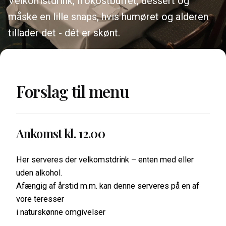
Velkomstdrink, frokostbuffet, dessert og
måske en lille snaps, hvis humøret og alderen
tillader det - dét er skønt.
Forslag til menu
Ankomst kl. 12.00
Her serveres der velkomstdrink – enten med eller
uden alkohol.
Afængig af årstid m.m. kan denne serveres på en af
vore teresser
i naturskønne omgivelser